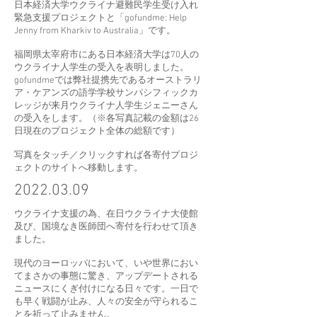
日本経済大学ウクライナ避難民学生受け入れ
緊急支援プロジェクトと「gofundme: Help
Jenny from Kharkiv to Australia」です。
福岡県太宰府市にある日本経済大学は70人の
ウクライナ人学生の受入を表明しました。
gofundmeでは弊社提携先であるオーストラリ
ア・ケアンズの語学学校サンパシフィックカ
レッジが来月ウクライナ人学生ジェニーさん
の受入をします。（※各写真記載の金額は26
日現在のプロジェクト全体の総額です）
​写真をタッチ／クリックすれば各寄付プロジ
ェクトのサイトへ移動します。
2022.03.09
​ウクライナ支援の為、在日ウクライナ大使館
及び、国境なき医師団へ寄付を行わせて頂き
ました。
現代のヨーロッパにおいて、いや世界におい
てまさかの事態に驚き、アップデートされる
ニュースにくぎ付けになる日々です。一日で
も早く戦闘が止み、人々の安全が守られるこ
とを祈って止みません。